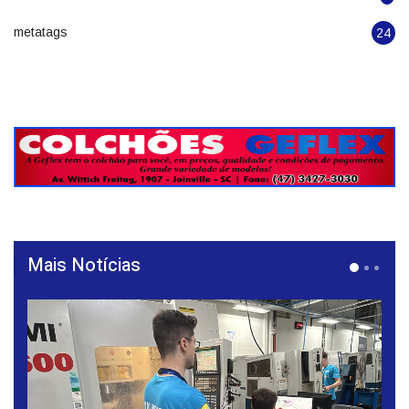
Classificados
5
História
3
metatags
24
Mais Notícias