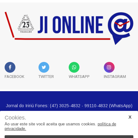
FACEBOOK
TWITTER
WHATSAPP
INSTAGRAM
Cookies.
Ao usar este site você aceita que usamos cookies.
política de
Jornal do Iririú Fones: (47) 3025-4832 - 99110-4832 (WhatsApp)
privacidade.
E-mail imprensa@jornalbairros.com.br